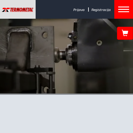
Prijava
Registracija