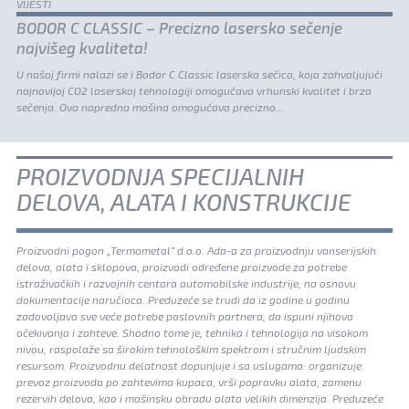
VIJESTI
BODOR C CLASSIC – Precizno lasersko sečenje
najvišeg kvaliteta!
U našoj firmi nalazi se i Bodor C Classic laserska sečica, koja zahvaljujući
najnovijoj CO2 laserskoj tehnologiji omogućava vrhunski kvalitet i brza
sečenja. Ova napredna mašina omogućava precizno...
PROIZVODNJA SPECIJALNIH
DELOVA, ALATA I KONSTRUKCIJE
Proizvodni pogon „Termometal“ d.o.o. Ada-a za proizvodnju vanserijskih
delova, alata i sklopova, proizvodi određene proizvode za potrebe
istraživačkih i razvojnih centara automobilske industrije, na osnovu
dokumentacije naručioca. Preduzeće se trudi da iz godine u godinu
zadovoljava sve veće potrebe poslovnih partnera, da ispuni njihova
očekivanja i zahteve. Shodno tome je, tehnika i tehnologija na visokom
nivou, raspolaže sa širokim tehnološkim spektrom i stručnim ljudskim
resursom. Proizvodnu delatnost dopunjuje i sa uslugama: organizuje
prevoz proizvoda po zahtevima kupaca, vrši popravku alata, zamenu
rezervih delova, kao i mašinsku obradu alata velikih dimenzija. Preduzeće