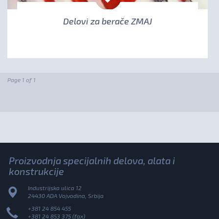
Delovi za berače ZMAJ
Page 1 of 1
Proizvodnja specijalnih delova, alata i
konstrukcije
Industrijska ulica 12
24430 ADA Vojvodina, Srbija
+381 24 854 455
+381 24 853 375 (fax)