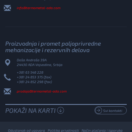
info@termometal-ada.com
Proizvodnja i promet poljoprivredne
mehanizacije i rezervnih delova
Doša Andraša 39A
24430 ADA Vojvodina, Srbija
+381 63 548 228
+381 24 853 375 (fax)
+381 24 852 298 (fax)
prodaja@termometal-ada.com
POKAŽI NA KARTI
Svi kontakti
Odustanak od ugovora
Politika privatnosti
Način plaćanja i isporuka