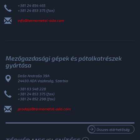
+381 24 854 455
+381 24 853 375 (fax)
info@termometal-ada.com
Mezőgazdasági gépek és pótalkatrészek
gyártása
Doša Andraša 39A
24430 ADA Vajdaság, Szerbia
+381 63 548 228
+381 24 853 375 (fax)
+381 24 852 298 (fax)
prodaja@termometal-ada.com
Összes elérhetőség