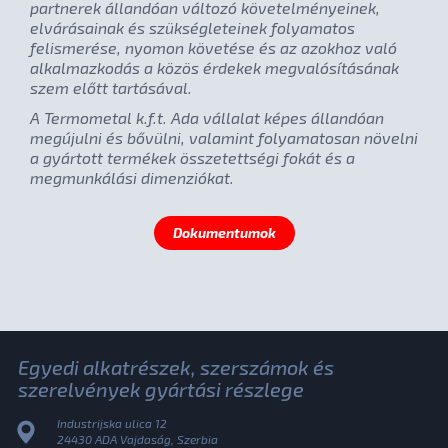
partnerek állandóan változó követelményeinek,
elvárásainak és szükségleteinek folyamatos
felismerése, nyomon követése és az azokhoz való
alkalmazkodás a közös érdekek megvalósításának
szem előtt tartásával.
A Termometal k.f.t. Ada vállalat képes állandóan
megújulni és bővülni, valamint folyamatosan növelni
a gyártott termékek összetettségi fokát és a
megmunkálási dimenziókat.
Dokumentumok
Egyedi alkatrészek, szerszámok és
szerelvények gyártási részlege
Industrijska ulica 12
24430 ADA Vajdaság, Szerbia