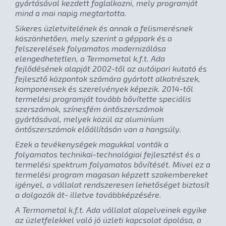
gyártásával kezdett foglalkozni, mely programját
mind a mai napig megtartotta.
Sikeres üzletvitelének és annak a felismerésnek
köszönhetően, mely szerint a géppark és a
felszerelések folyamatos modernizálása
elengedhetetlen, a Termometal k.f.t. Ada
fejlődésének alapját 2002-től az autóipari kutató és
fejlesztő központok számára gyártott alkatrészek,
komponensek és szerelvények képezik. 2014-től
termelési programját tovább bővítette speciális
szerszámok, színesfém öntőszerszámok
gyártásával, melyek közül az aluminíum
öntőszerszámok előállításán van a hangsúly.
Ezek a tevékenységek magukkal vonták a
folyamatos technikai-technológiai fejlesztést és a
termelési spektrum folyamatos bővítését. Mivel ez a
termelési program magasan képzett szakembereket
igényel, a vállalat rendszeresen lehetőséget biztosít
a dolgozók át- illetve továbbképzésére.
A Termometal k.f.t. Ada vállalat alapelveinek egyike
az üzletfelekkel való jó üzleti kapcsolat ápolása, a