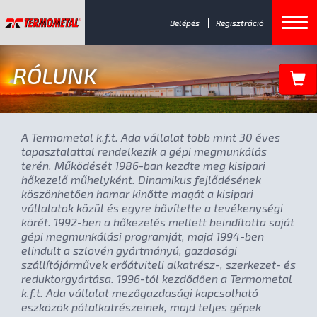
Belépés
Regisztráció
RÓLUNK
A Termometal k.f.t. Ada vállalat több mint 30 éves
tapasztalattal rendelkezik a gépi megmunkálás
terén. Működését 1986-ban kezdte meg kisipari
hőkezelő műhelyként. Dinamikus fejlődésének
köszönhetően hamar kinőtte magát a kisipari
vállalatok közül és egyre bővítette a tevékenységi
körét. 1992-ben a hőkezelés mellett beindította saját
gépi megmunkálási programját, majd 1994-ben
elindult a szlovén gyártmányú, gazdasági
szállítójárművek erőátviteli alkatrész-, szerkezet- és
reduktorgyártása. 1996-tól kezdődően a Termometal
k.f.t. Ada vállalat mezőgazdasági kapcsolható
eszközök pótalkatrészeinek, majd teljes gépek