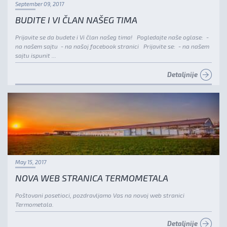
September 09, 2017
BUDITE I VI ČLAN NAŠEG TIMA
Prijavite se da budete i Vi član našeg tima! Pogledajte naše oglase: -
na našem sajtu - na našoj facebook stranici Prijavite se: - na našem
sajtu ispunit ...
Detaljnije
May 15, 2017
NOVA WEB STRANICA TERMOMETALA
Poštovani posetioci, pozdravljamo Vas na novoj web stranici
Termometala.
Detaljnije