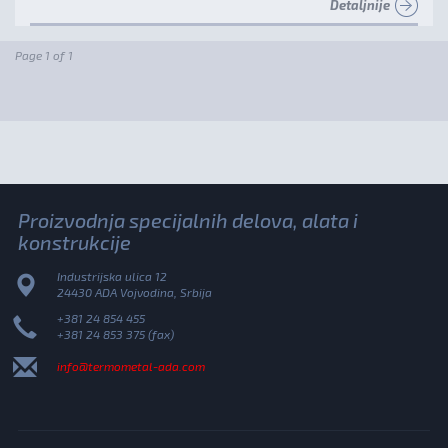
Detaljnije
Page 1 of 1
Proizvodnja specijalnih delova, alata i
konstrukcije
Industrijska ulica 12
24430 ADA Vojvodina, Srbija
+381 24 854 455
+381 24 853 375 (fax)
info@termometal-ada.com