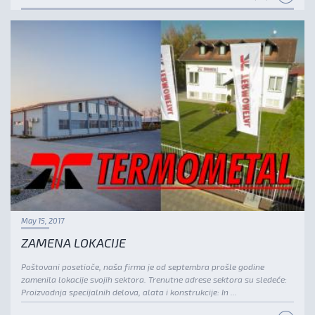
May 15, 2017
ZAMENA LOKACIJE
Poštovani posetioče, naša firma je od septembra prošle godine
zamenila lokacije svojih sektora. Trenutne adrese sektora su sledeće:
Proizvodnja specijalnih delova, alata i konstrukcije: In ...