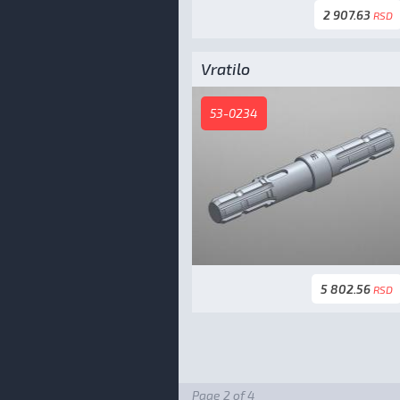
2 907.63
RSD
Vratilo
53-0234
5 802.56
RSD
Page 2 of 4