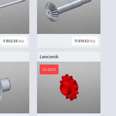
5 802.56
11 619.63
RSD
RSD
Lancanik
53-0233