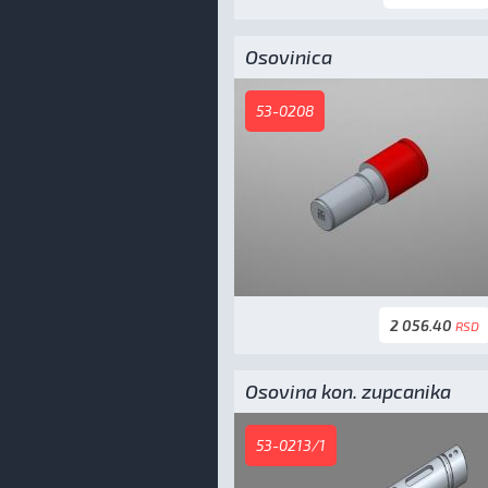
Osovinica
53-0208
2 056.40
RSD
Osovina kon. zupcanika
53-0213/1