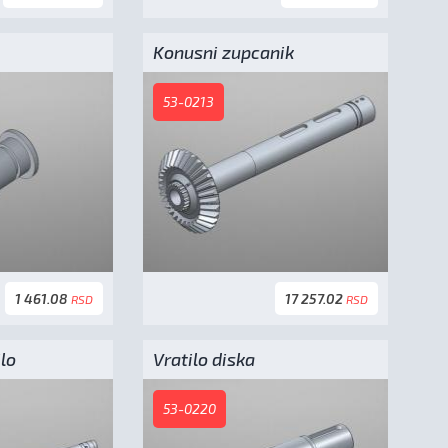
Konusni zupcanik
53-0213
1 461.08
17 257.02
RSD
RSD
lo
Vratilo diska
53-0220