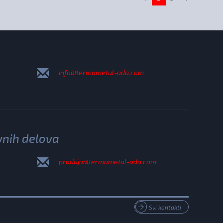
info@termometal-ada.com
vnih delova
prodaja@termometal-ada.com
Svi kontakti