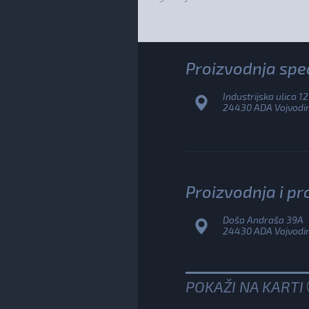
Proizvodnja spec
Industrijska ulica 12
24430 ADA Vojvodina
Proizvodnja i pr
Doša Andraša 39A
24430 ADA Vojvodina
POKAŽI NA KARTI