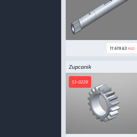
11 619.63
RSD
Zupcanik
53-0226